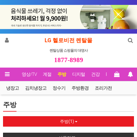
LG 헬로비전 렌탈몰
렌탈상품 쇼핑몰의 대명사
1877-8989
메인
영상/TV
계절
주방
디지털
건강
Biz렌탈
냉장고
김치냉장고
정수기
주방환경
조리가전
주방
주방(1)