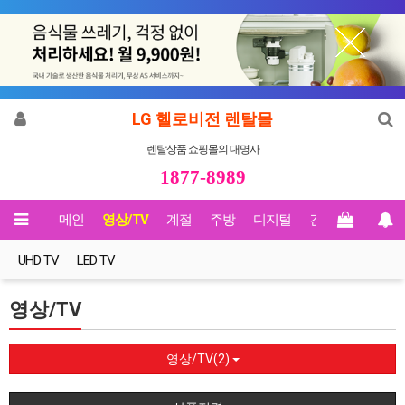
LG 헬로비전 렌탈몰
렌탈상품 쇼핑몰의 대명사
1877-8989
메인
영상/TV
계절
주방
디지털
건강
Biz렌탈
UHD TV
LED TV
영상/TV
영상/TV(2)