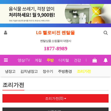
LG 헬로비전 렌탈몰
렌탈상품 쇼핑몰의 대명사
1877-8989
메인
영상/TV
계절
주방
디지털
건강
Biz렌탈
냉장고
김치냉장고
정수기
주방환경
조리가전
조리가전
조리가전(0)