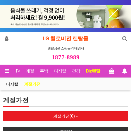
LG 헬로비전 렌탈몰
렌탈상품 쇼핑몰의 대명사
1877-8989
영상/TV
계절
주방
디지털
건강
Biz렌탈
디지털
계절가전
계절가전
계절가전(0)