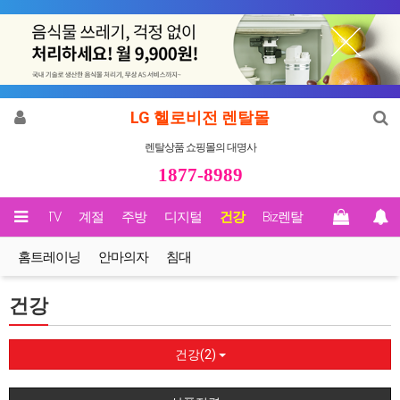
LG 헬로비전 렌탈몰
렌탈상품 쇼핑몰의 대명사
1877-8989
영상/TV
계절
주방
디지털
건강
Biz렌탈
홈트레이닝
안마의자
침대
건강
건강(2)