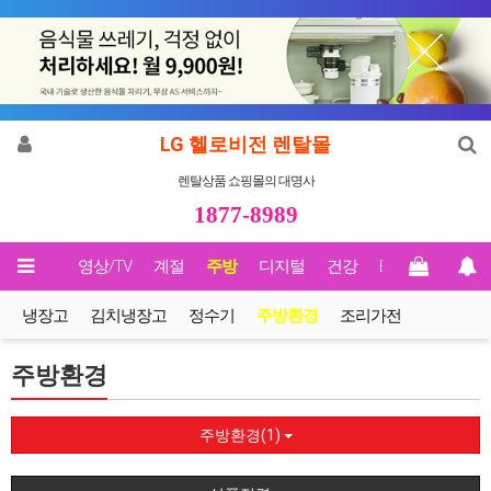
LG 헬로비전 렌탈몰
렌탈상품 쇼핑몰의 대명사
1877-8989
메인
영상/TV
계절
주방
디지털
건강
Biz렌탈
냉장고
김치냉장고
정수기
주방환경
조리가전
주방환경
주방환경(1)