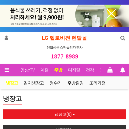
LG 헬로비전 렌탈몰
렌탈상품 쇼핑몰의 대명사
1877-8989
메인
영상/TV
계절
주방
디지털
건강
Biz렌탈
냉장고
김치냉장고
정수기
주방환경
조리가전
냉장고
냉장고(0)