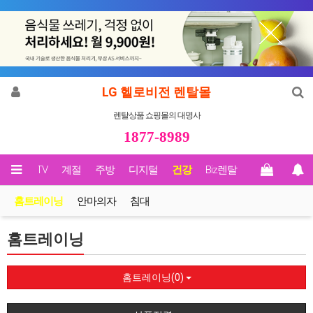
LG 헬로비전 렌탈몰
렌탈상품 쇼핑몰의 대명사
1877-8989
영상/TV
계절
주방
디지털
건강
Biz렌탈
홈트레이닝
안마의자
침대
홈트레이닝
홈트레이닝(0)