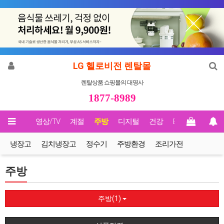
LG 헬로비전 렌탈몰
렌탈상품 쇼핑몰의 대명사
1877-8989
메인
영상/TV
계절
주방
디지털
건강
Biz렌탈
냉장고
김치냉장고
정수기
주방환경
조리가전
주방
주방(1)