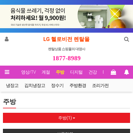
LG 헬로비전 렌탈몰
렌탈상품 쇼핑몰의 대명사
1877-8989
메인
영상/TV
계절
주방
디지털
건강
Biz렌탈
냉장고
김치냉장고
정수기
주방환경
조리가전
주방
주방(1)