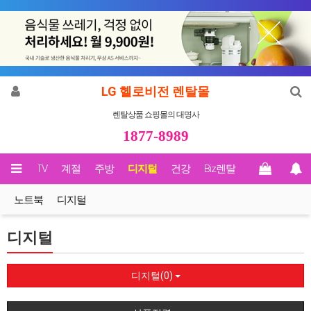
LG 헬로비전 렌탈몰
렌탈상품 쇼핑몰의 대명사
1877-8989
영상/TV
계절
주방
디지털
건강
Biz렌탈
노트북
디지털
디지털
디지털(0)