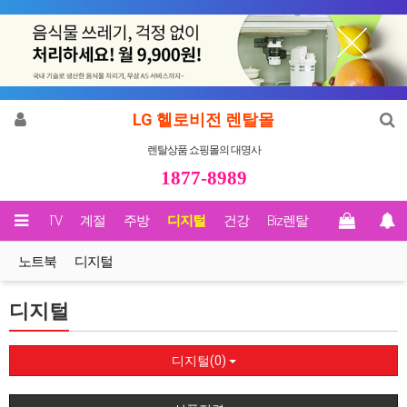
LG 헬로비전 렌탈몰
렌탈상품 쇼핑몰의 대명사
1877-8989
영상/TV
계절
주방
디지털
건강
Biz렌탈
노트북
디지털
디지털
디지털(0)