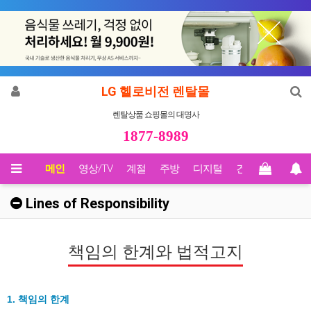
LG 헬로비전 렌탈몰
렌탈상품 쇼핑몰의 대명사
1877-8989
메인
영상/TV
계절
주방
디지털
건강
Biz렌탈
Lines of Responsibility
책임의 한계와 법적고지
1. 책임의 한계