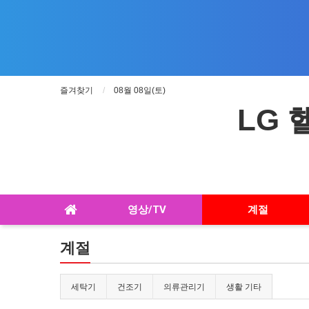
즐겨찾기
08월 08일(토)
LG
영상/TV
계절
계절
세탁기
건조기
의류관리기
생활 기타