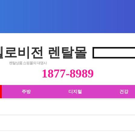
 헬로비전 렌탈몰
렌탈상품 쇼핑몰의 대명사
1877-8989
주방
디지털
건강