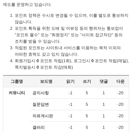
제도를 운영하고 있습니다.
포인트 정책은 수시로 변경될 수 있으며, 이를 별도로 통보하지
않습니다.
포인트 획득을 위한 도배 및 어뷰징 등의 행위자는 통보없이
"포인트 몰수" 또는 "회원정지" 또는 "사이트 접근차단" 등의
조치를 받을 수 있습니다.
적립된 포인트는 사이트내 서비스를 이용하는 목적 이외의
어떠한 효력도 갖고 있지 않습니다.
회원가입시
0
포인트 적립(1회), 로그인시
0
포인트 적립(매일),
쪽지발송시
0
포인트 차감(매회)
그룹명
보드명
읽기
쓰기
댓글
다운
커뮤니티
공지사항
-1
5
1
-20
질문답변
-1
5
1
-20
자유게시판
-1
5
1
-20
갤러리
-1
5
1
-20