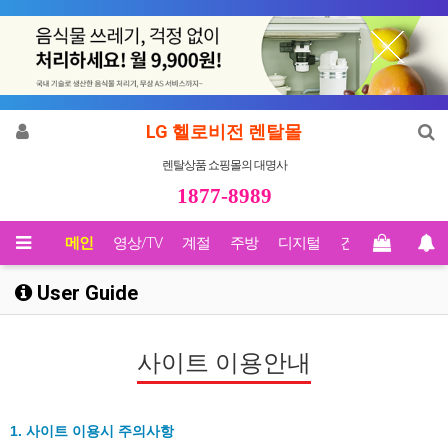
LG 헬로비전 렌탈몰
렌탈상품 쇼핑몰의 대명사
1877-8989
메인
영상/TV
계절
주방
디지털
건강
Biz렌탈
User Guide
사이트 이용안내
1. 사이트 이용시 주의사항