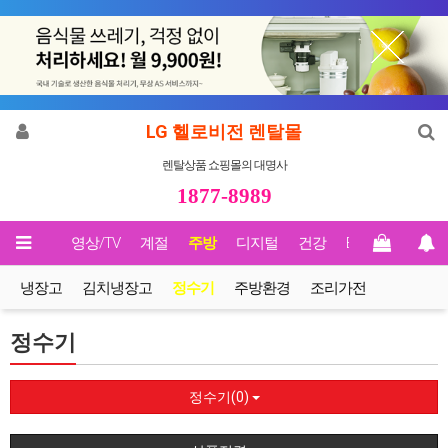
LG 헬로비전 렌탈몰
렌탈상품 쇼핑몰의 대명사
1877-8989
메인
영상/TV
계절
주방
디지털
건강
Biz렌탈
냉장고
김치냉장고
정수기
주방환경
조리가전
정수기
정수기(0)