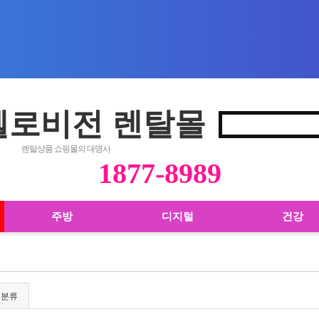
 헬로비전 렌탈몰
렌탈상품 쇼핑몰의 대명사
1877-8989
주방
디지털
건강
위분류