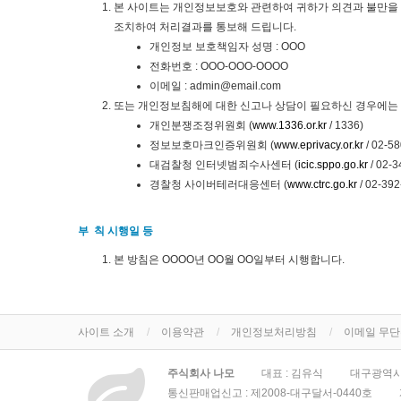
본 사이트는 개인정보보호와 관련하여 귀하가 의견과 불만을 
조치하여 처리결과를 통보해 드립니다.
개인정보 보호책임자 성명 : OOO
전화번호 : OOO-OOO-OOOO
이메일 : admin@email.com
또는 개인정보침해에 대한 신고나 상담이 필요하신 경우에는 
개인분쟁조정위원회 (
www.1336.or.kr
/ 1336)
정보보호마크인증위원회 (
www.eprivacy.or.kr
/ 02-5
대검찰청 인터넷범죄수사센터 (
icic.sppo.go.kr
/ 02-3
경찰청 사이버테러대응센터 (
www.ctrc.go.kr
/ 02-392
부 칙 시행일 등
본 방침은 OOOO년 OO월 OO일부터 시행합니다.
사이트 소개
이용약관
개인정보처리방침
이메일 무
주식회사 나모
대표 : 김유식
대구광역시
통신판매업신고 :
제2008-대구달서-0440호